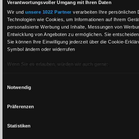
Verantwortungsvoller Umgang mit Ihren Daten
Wir und
unsere 1022 Partner
verarbeiten Ihre persönlichen D
Technologien wie Cookies, um Informationen auf Ihrem Gerät
personalisierte Werbung und Inhalte, Messungen von Werbun
Entwicklung von Angeboten zu ermöglichen. Sie entscheiden 
Sie können Ihre Einwilligung jederzeit über die Cookie-Erklä
Symbol ändern oder widerrufen
Wenn Sie es erlauben, würden wir auch gerne:
Informationen über Ihre geografische Lage erfassen, 
Ihr Gerät durch aktives Scannen nach bestimmten Merk
Einwilligungsauswahl
Notwendig
Erfahren Sie mehr darüber, wie Ihre persönlichen Daten vera
Abschnitt Einzelheiten
fest.
Präferenzen
Wir verwenden Cookies, um Inhalte und Anzeigen zu personal
zu können und die Zugriffe auf unsere Website zu analysier
Statistiken
Verwendung unserer Website an unsere Partner für soziale 
Bahn/Barg
Partner führen diese Informationen möglicherweise mit weite