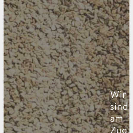
Wir
sind
am
Zug.