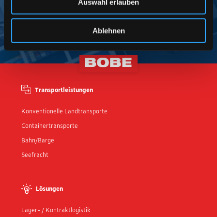
Auswahl erlauben
zu können und die Zugriffe auf unsere Website zu
analysieren. Außerdem geben wir Informationen zu Ihrer
Verwendung unserer Website an unsere Partner für
Ablehnen
soziale Medien, Werbung und Analysen weiter. Unsere
Partner führen diese Informationen möglicherweise mit
weiteren Daten zusammen, die Sie ihnen bereitgestellt
haben oder die sie im Rahmen Ihrer Nutzung der Dienste
gesammelt haben.
Transportleistungen
Konventionelle Landtransporte
Containertransporte
Bahn/Barge
Seefracht
Lösungen
Lager- / Kontraktlogistik