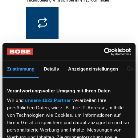
Fachabteilung wird sich bei Ihnen zurückmelden.
ICH HABE FRAGEN ZU
TRANSPORTLEISTUNGEN
Zustimmung
Details
Anzeigeneinstellungen
Über
Verantwortungsvoller Umgang mit Ihren Daten
ICH HABE ALLGEMEINE
FRAGEN
Wir und
unsere 1022 Partner
verarbeiten Ihre
persönlichen Daten, wie z. B. Ihre IP-Adresse, mithilfe
von Technologien wie Cookies, um Informationen auf
Ihrem Gerät zu speichern und darauf zuzugreifen und so
personalisierte Werbung und Inhalte, Messungen von
Werbung und Inhalten, Zielgruppenforschung sowie